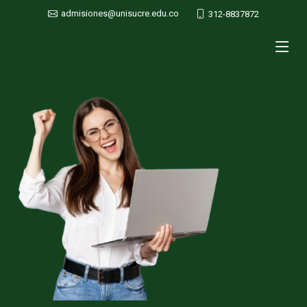
admisiones@unisucre.edu.co
312-8837872
.