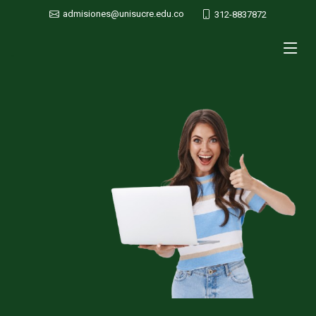
admisiones@unisucre.edu.co
312-8837872
.